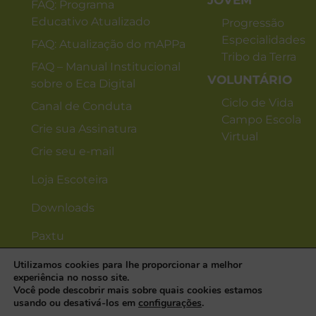
JOVEM
FAQ: Programa
Educativo Atualizado
Progressão
Especialidades
FAQ: Atualização do mAPPa
Tribo da Terra
FAQ – Manual Institucional
VOLUNTÁRIO
sobre o Eca Digital
Ciclo de Vida
Canal de Conduta
Campo Escola
Crie sua Assinatura
Virtual
Crie seu e-mail
Loja Escoteira
Downloads
Paxtu
Utilizamos cookies para lhe proporcionar a melhor
experiência no nosso site.
Você pode descobrir mais sobre quais cookies estamos
usando ou desativá-los em
configurações
.