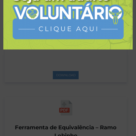
Ferramenta de Equivalência – Ramo
Escoteiro
DOWNLOAD
Ferramenta de Equivalência – Ramo
Lobinho