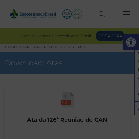
Op
Contribua com os Escoteiros do Brasil
DOE AGORA
Escoteiros do Brasil
Downloads
Atas
Download:
Atas
Ata da 126ª Reunião do CAN