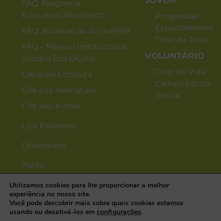
JOVEM
FAQ: Programa
Educativo Atualizado
Progressão
Especialidades
FAQ: Atualização do mAPPa
Tribo da Terra
FAQ – Manual Institucional
VOLUNTÁRIO
sobre o Eca Digital
Ciclo de Vida
Canal de Conduta
Campo Escola
Crie sua Assinatura
Virtual
Crie seu e-mail
Loja Escoteira
Downloads
Paxtu
Utilizamos cookies para lhe proporcionar a melhor
experiência no nosso site.
Você pode descobrir mais sobre quais cookies estamos
usando ou desativá-los em
configurações
.