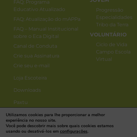
JOVEM
FAQ: Programa
Educativo Atualizado
Progressão
Especialidades
FAQ: Atualização do mAPPa
Tribo da Terra
FAQ – Manual Institucional
VOLUNTÁRIO
sobre o Eca Digital
Ciclo de Vida
Canal de Conduta
Campo Escola
Crie sua Assinatura
Virtual
Crie seu e-mail
Loja Escoteira
Downloads
Paxtu
Utilizamos cookies para lhe proporcionar a melhor
experiência no nosso site.
Você pode descobrir mais sobre quais cookies estamos
usando ou desativá-los em
configurações
.