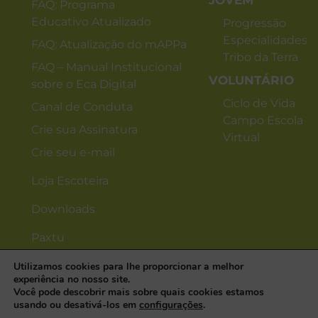
JOVEM
FAQ: Programa
Educativo Atualizado
Progressão
Especialidades
FAQ: Atualização do mAPPa
Tribo da Terra
FAQ – Manual Institucional
VOLUNTÁRIO
sobre o Eca Digital
Ciclo de Vida
Canal de Conduta
Campo Escola
Crie sua Assinatura
Virtual
Crie seu e-mail
Loja Escoteira
Downloads
Paxtu
Utilizamos cookies para lhe proporcionar a melhor
experiência no nosso site.
Você pode descobrir mais sobre quais cookies estamos
usando ou desativá-los em
configurações
.