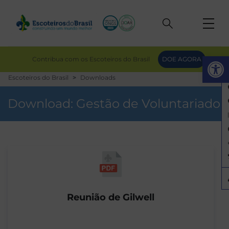
Op
Contribua com os Escoteiros do Brasil
DOE AGORA
Escoteiros do Brasil
Downloads
Download:
Gestão de Voluntariado
Reunião de Gilwell