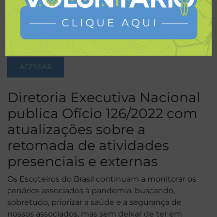
Determina medidas preventivas para todos os dos
Escoteiros do Brasil a respeito do COVID-19 e
prorroga a suspensão das atividades escoteiras
presenciais. Ofício DEN 55/2020
ACESSAR
Diretoria Executiva Nacional
publica Ofício 126/2022 com
atualizações sobre a
retomada de atividades
presenciais e externas
Os Escoteiros do Brasil continuam a monitorar os
cenários associados à pandemia, buscando,
sobretudo, priorizar a saúde e a segurança de
nossos associados, mas sem deixar de ter em