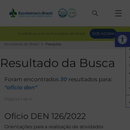
Op
Contribua com os Escoteiros do Brasil
DOE AGORA
Escoteiros do Brasil
Pesquisa
Resultado da Busca
Foram encontrados
30
resultados para:
"oficio den"
Página 1 de 4
Ofício DEN 126/2022
Orientações para a realização de atividades