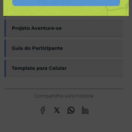
Boletim 5
Projeto Aventure-se
Guia do Participante
Template para Celular
Compartilhe esta história