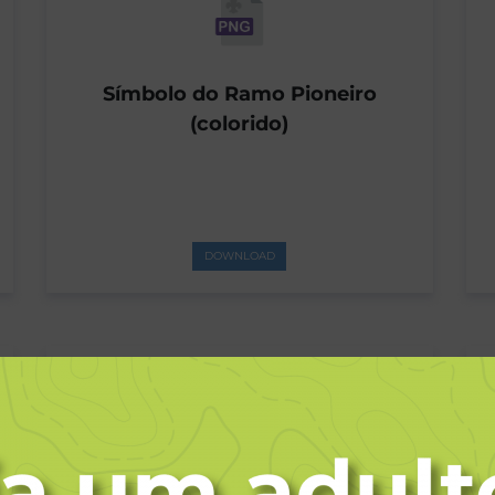
Símbolo do Ramo Pioneiro
(colorido)
DOWNLOAD
Ramo Sênior – Manual de Marca