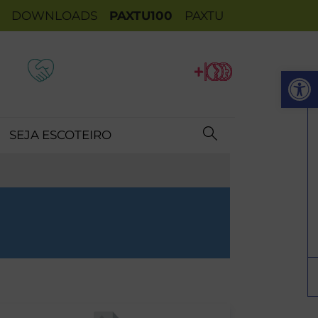
DOWNLOADS
PAXTU100
PAXTU
Op
SEJA ESCOTEIRO