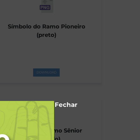
Símbolo do Ramo Pioneiro
(preto)
DOWNLOAD
Fechar
Símbolo do Ramo Sênior
(colorido)