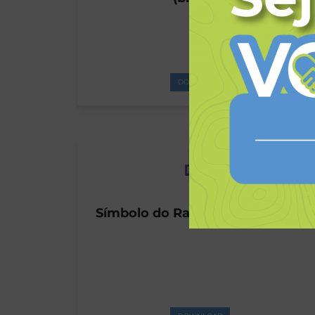
DOWNLOAD
Símbolo do Ramo Sênior (preto)