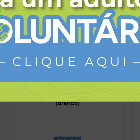
DOWNLOAD
Símbolo do Ramo Sênior
(branco)