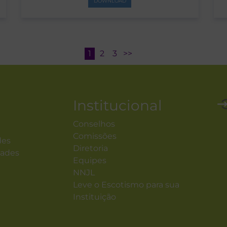
DOWNLOAD
1
2
3
>>
Institucional
Conselhos
Comissões
des
Diretoria
dades
Equipes
NNJL
Leve o Escotismo para sua
Instituição