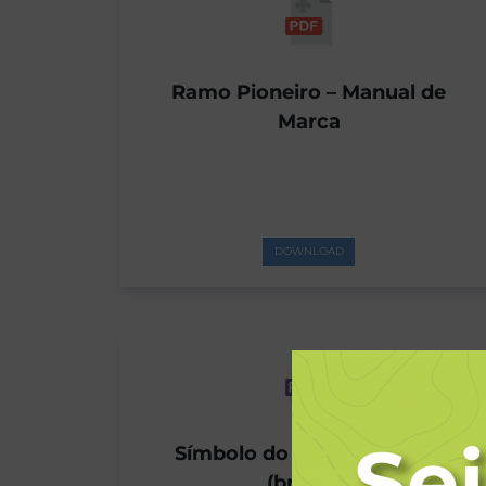
Ramo Pioneiro – Manual de
Marca
DOWNLOAD
Símbolo do Ramo Pioneiro
(branco)