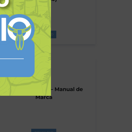
DOWNLOAD
Ramo Escoteiro – Manual de
Marca