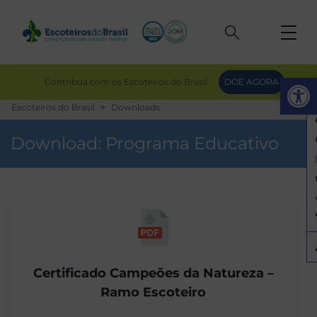
Op
Contribua com os Escoteiros do Brasil
DOE AGORA
Escoteiros do Brasil
Downloads
Download:
Programa Educativo
Certificado Campeões da Natureza –
Ramo Escoteiro