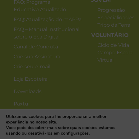
JOVEM
FAQ: Programa
Educativo Atualizado
Progressão
Especialidades
FAQ: Atualização do mAPPa
Tribo da Terra
FAQ – Manual Institucional
VOLUNTÁRIO
sobre o Eca Digital
Ciclo de Vida
Canal de Conduta
Campo Escola
Crie sua Assinatura
Virtual
Crie seu e-mail
Loja Escoteira
Downloads
Paxtu
Utilizamos cookies para lhe proporcionar a melhor
experiência no nosso site.
Você pode descobrir mais sobre quais cookies estamos
usando ou desativá-los em
configurações
.