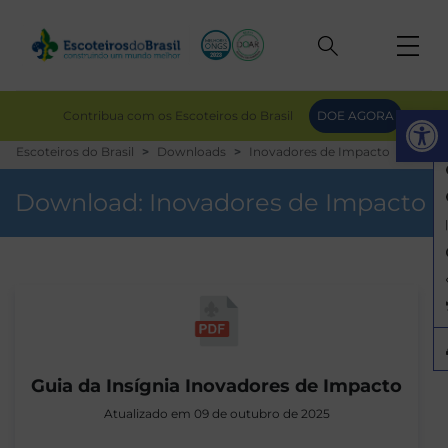
Op
Contribua com os Escoteiros do Brasil
DOE AGORA
Escoteiros do Brasil
Downloads
Inovadores de Impacto
Download:
Inovadores de Impacto
Guia da Insígnia Inovadores de Impacto
Atualizado em 09 de outubro de 2025