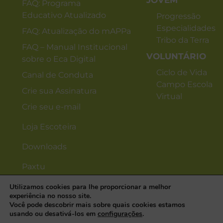
JOVEM
FAQ: Programa
Educativo Atualizado
Progressão
Especialidades
FAQ: Atualização do mAPPa
Tribo da Terra
FAQ – Manual Institucional
VOLUNTÁRIO
sobre o Eca Digital
Ciclo de Vida
Canal de Conduta
Campo Escola
Crie sua Assinatura
Virtual
Crie seu e-mail
Loja Escoteira
Downloads
Paxtu
Utilizamos cookies para lhe proporcionar a melhor
experiência no nosso site.
Você pode descobrir mais sobre quais cookies estamos
usando ou desativá-los em
configurações
.