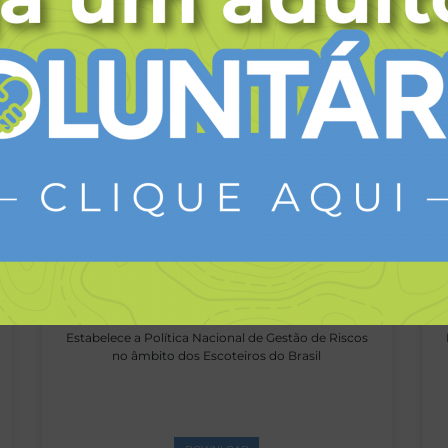
Atualiza a Política Nacional de Relações
Internacionais dos Escoteiros do Brasil
DOWNLOAD
Resolução CAN 09/2023
Estabelece a Política Nacional de Gestão de Riscos
no âmbito dos Escoteiros do Brasil