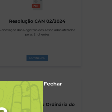
Resolução CAN 02/2024
Renovação dos Registros dos Associados afetados
pelas Enchentes
DOWNLOAD
Fechar
Ata da 117ª Reunião Ordinária do
CAN