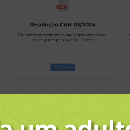
Resolução CAN 03/2024
Estabelece procedimentos para implementação do
projeto piloto para o Ramo Filhotes.
DOWNLOAD
Resolução CAN 01/2024