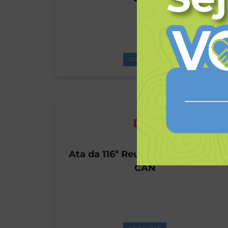
DOWNLOAD
Ata da 116ª Reunião Ordinária do
CAN