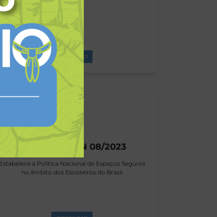
DOWNLOAD
Resolução CAN 08/2023
Estabelece a Política Nacional de Espaços Seguros
no âmbito dos Escoteiros do Brasil