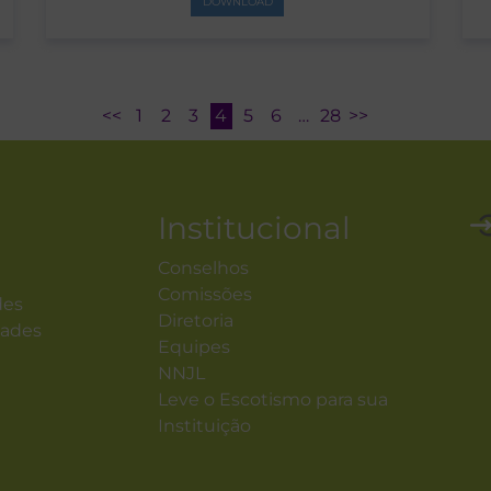
DOWNLOAD
<<
1
2
3
4
5
6
…
28
>>
Institucional
Conselhos
Comissões
des
Diretoria
dades
Equipes
NNJL
Leve o Escotismo para sua
Instituição