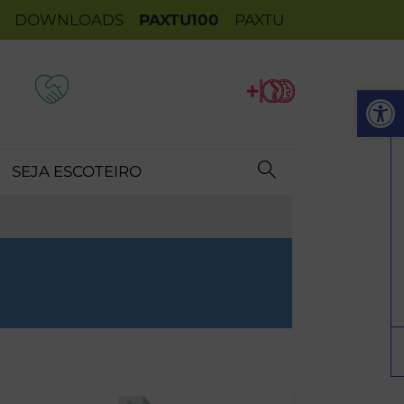
DOWNLOADS
PAXTU100
PAXTU
Op
SEJA ESCOTEIRO