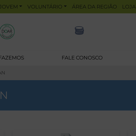
JOVEM
VOLUNTÁRIO
ÁREA DA REGIÃO
LOJA
 FAZEMOS
FALE CONOSCO
AN
N