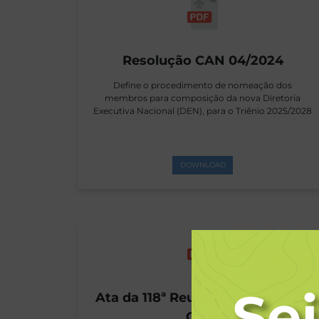
Resolução CAN 04/2024
Define o procedimento de nomeação dos
membros para composição da nova Diretoria
Executiva Nacional (DEN), para o Triênio 2025/2028
DOWNLOAD
Ata da 118ª Reunião Ordinária do
CAN