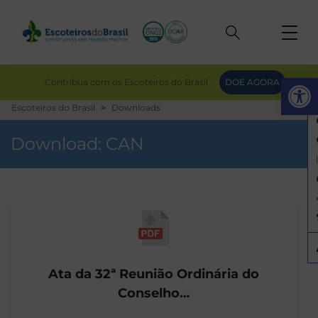
Op
Contribua com os Escoteiros do Brasil
DOE AGORA
Escoteiros do Brasil
Downloads
Download:
CAN
Ata da 32ª Reunião Ordinária do
Conselho…