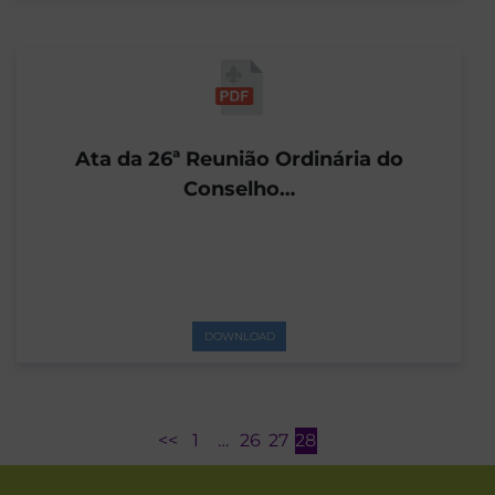
Ata da 26ª Reunião Ordinária do
Conselho…
DOWNLOAD
<<
1
…
26
27
28