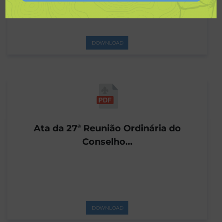
DOWNLOAD
Ata da 27ª Reunião Ordinária do
Conselho…
DOWNLOAD