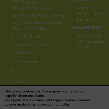
JOVEM
FAQ: Programa
Educativo Atualizado
Progressão
Especialidades
FAQ: Atualização do mAPPa
Tribo da Terra
FAQ – Manual Institucional
VOLUNTÁRIO
sobre o Eca Digital
Ciclo de Vida
Canal de Conduta
Campo Escola
Crie sua Assinatura
Virtual
Crie seu e-mail
Loja Escoteira
Downloads
Paxtu
Utilizamos cookies para lhe proporcionar a melhor
experiência no nosso site.
Você pode descobrir mais sobre quais cookies estamos
usando ou desativá-los em
configurações
.