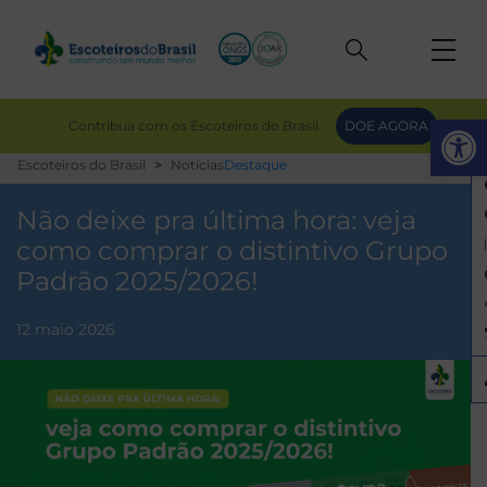
Op
Contribua com os Escoteiros do Brasil
DOE AGORA
Escoteiros do Brasil
Notícias
Destaque
Não deixe pra última hora: veja
como comprar o distintivo Grupo
Padrão 2025/2026!
12 maio 2026