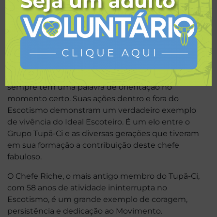
Assistente Regional de Programa em 1990, Diretor
de Curso de Insígnia de Madeira em 1992, Assessor
Regional de Formação da Direção Regional –
UEB/RS em 1994, sendo atualmente membro da
Equipe Regional de Formação da UEB/RS.
Muito disciplinado, paciente e persistente,
sempre tem uma palavra de orientação no
momento certo. Suas ações dentro e fora do
Escotismo demonstram um verdadeiro exemplo
de vivência do Ideal Escoteiro. É um elo entre o
Grupo Tupã-Ci e as diversas gerações que tiveram
em sua formação a contribuição deste chefe
fabuloso.
O Chefe Riche, o mais antigo membro do Tupã-Ci,
com 58 anos de atividade ininterrupta no
Escotismo, é um grande exemplo de coragem,
persistência e dedicação ao Movimento.