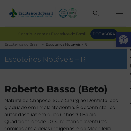
Op
Contribua com os Escoteiros do Brasil
DOE AGORA
Escoteiros do Brasil
Escoteiros Notáveis – R
Escoteiros Notáveis – R
Roberto Basso (Beto)
Natural de Chapecó, SC, é Cirurgião Dentista, pós
graduado em Implantodontia. É desenhista, co-
autor das tiras em quadrinhos “O Balaio
Quadrado”, desde 2014, relatando aventuras
cômicas em aldeias indígenas, e da Mochileira.