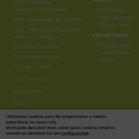
JOVEM
FAQ: Programa
Educativo Atualizado
Progressão
Especialidades
FAQ: Atualização do mAPPa
Tribo da Terra
FAQ – Manual Institucional
VOLUNTÁRIO
sobre o Eca Digital
Ciclo de Vida
Canal de Conduta
Campo Escola
Crie sua Assinatura
Virtual
Crie seu e-mail
Loja Escoteira
Downloads
Paxtu
Utilizamos cookies para lhe proporcionar a melhor
experiência no nosso site.
Você pode descobrir mais sobre quais cookies estamos
usando ou desativá-los em
configurações
.