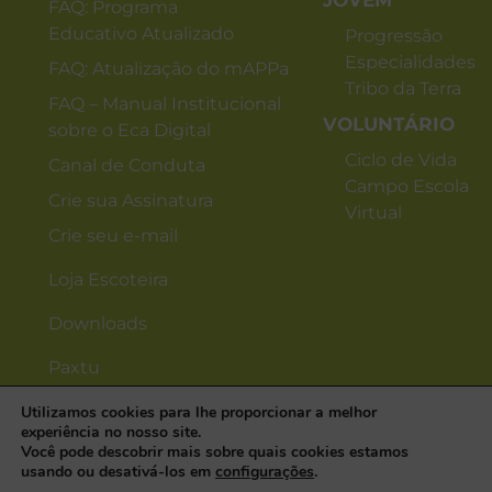
JOVEM
FAQ: Programa
Educativo Atualizado
Progressão
Especialidades
FAQ: Atualização do mAPPa
Tribo da Terra
FAQ – Manual Institucional
VOLUNTÁRIO
sobre o Eca Digital
Ciclo de Vida
Canal de Conduta
Campo Escola
Crie sua Assinatura
Virtual
Crie seu e-mail
Loja Escoteira
Downloads
Paxtu
Utilizamos cookies para lhe proporcionar a melhor
experiência no nosso site.
Você pode descobrir mais sobre quais cookies estamos
usando ou desativá-los em
configurações
.