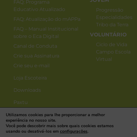
JOVEM
FAQ: Programa
Educativo Atualizado
Progressão
Especialidades
FAQ: Atualização do mAPPa
Tribo da Terra
FAQ – Manual Institucional
VOLUNTÁRIO
sobre o Eca Digital
Ciclo de Vida
Canal de Conduta
Campo Escola
Crie sua Assinatura
Virtual
Crie seu e-mail
Loja Escoteira
Downloads
Paxtu
Utilizamos cookies para lhe proporcionar a melhor
experiência no nosso site.
Você pode descobrir mais sobre quais cookies estamos
usando ou desativá-los em
configurações
.