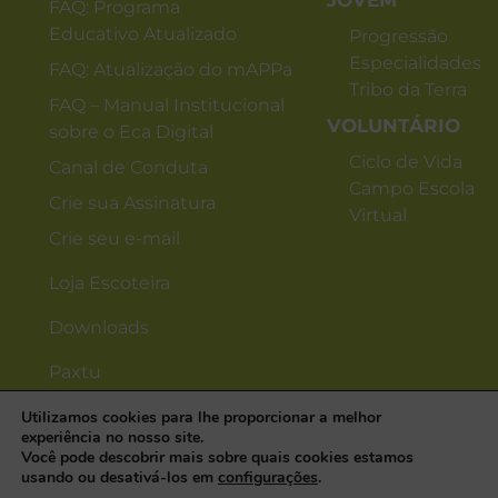
JOVEM
FAQ: Programa
Educativo Atualizado
Progressão
Especialidades
FAQ: Atualização do mAPPa
Tribo da Terra
FAQ – Manual Institucional
VOLUNTÁRIO
sobre o Eca Digital
Ciclo de Vida
Canal de Conduta
Campo Escola
Crie sua Assinatura
Virtual
Crie seu e-mail
Loja Escoteira
Downloads
Paxtu
Utilizamos cookies para lhe proporcionar a melhor
experiência no nosso site.
Você pode descobrir mais sobre quais cookies estamos
usando ou desativá-los em
configurações
.