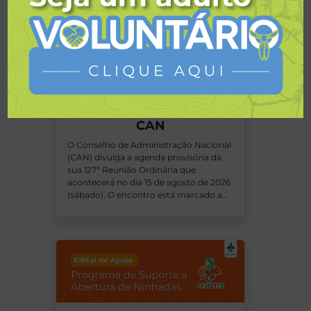
29 de julho de 2026
Agenda provisória da
127ª Reunião Ordinária do
CAN
O Conselho de Administração Nacional
(CAN) divulga a agenda provisória da
sua 127ª Reunião Ordinária que
acontecerá no dia 15 de agosto de 2026
(sábado). O encontro está marcado a…