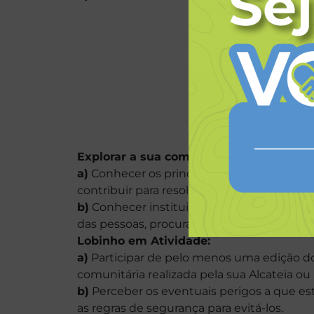
Explorar a sua comunidade:
a)
Conhecer os principais problemas sociai
contribuir para resolvê-los.
b)
Conhecer instituições de sua comunidade
das pessoas, procurando saber de que form
Lobinho em Atividade:
a)
Participar de pelo menos uma edição do
comunitária realizada pela sua Alcateia ou
b)
Perceber os eventuais perigos a que e
as regras de segurança para evitá-los.