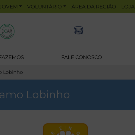
JOVEM
VOLUNTÁRIO
ÁREA DA REGIÃO
LOJA
 FAZEMOS
FALE CONOSCO
o Lobinho
 Ramo Lobinho