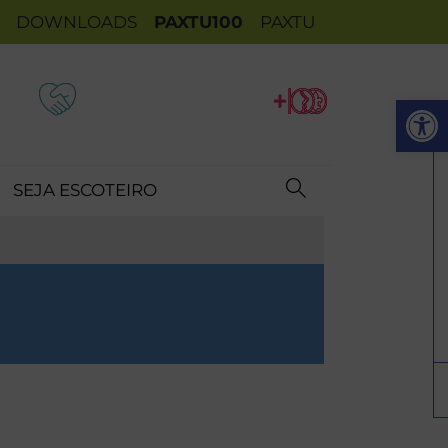
DOWNLOADS
PAXTU100
PAXTU
Op
SEJA ESCOTEIRO