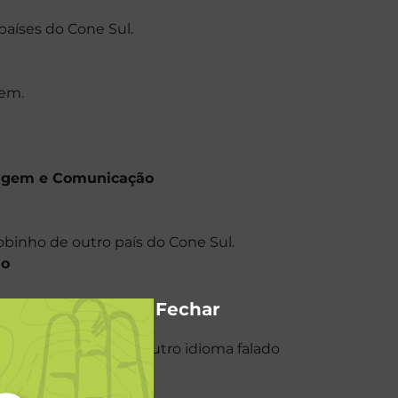
países do Cone Sul.
gem.
agem e Comunicação
obinho de outro país do Cone Sul.
mo
Fechar
m castelhano ou em outro idioma falado
l.