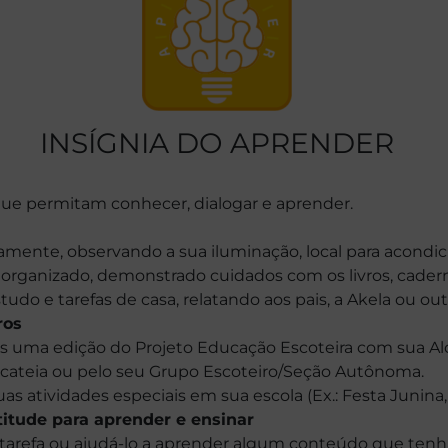
INSÍGNIA DO APRENDER
 que permitam conhecer, dialogar e aprender.
ente, observando a sua iluminação, local para acondi
 organizado, demonstrado cuidados com os livros, cadern
do e tarefas de casa, relatando aos pais, a Akela ou ou
ros
s uma edição do Projeto Educação Escoteira com sua Alc
Alcateia ou pelo seu Grupo Escoteiro/Seção Autônoma.
 atividades especiais em sua escola (Ex.: Festa Junina, F
titude para aprender e ensinar
arefa ou ajudá-lo a aprender algum conteúdo que tenha