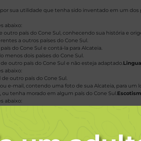
 por sua utilidade que tenha sido inventado em um dos 
s abaixo:
 outro país do Cone Sul, conhecendo sua história e ori
ferentes a outros países do Cone Sul.
ís do Cone Sul e contá-la para Alcateia.
lo menos dois países do Cone Sul.
a de outro país do Cone Sul e não esteja adaptado.
Lingu
s abaixo:
 de outro país do Cone Sul.
u e-mail, contendo uma foto de sua Alcateia, para um l
, ou tenha morado em algum país do Cone Sul.
Escotis
s abaixo:
uistar se fosse de outro país do Cone Sul.
scoteira de outro país do Cone Sul.
o Ramo Lobinho (Alcateia, Matilha, acampamento, etc) e
sociações Escoteiras dos países que integram o Cone Su