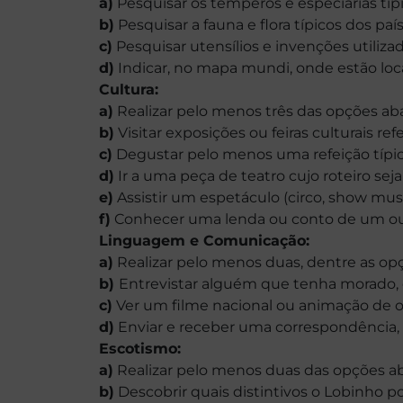
a)
Pesquisar os temperos e especiarias típ
b)
Pesquisar a fauna e flora típicos dos pa
c)
Pesquisar utensílios e invenções utilizad
d)
Indicar, no mapa mundi, onde estão loca
Cultura:
a)
Realizar pelo menos três das opções aba
b)
Visitar exposições ou feiras culturais re
c)
Degustar pelo menos uma refeição típica
d)
Ir a uma peça de teatro cujo roteiro sej
e)
Assistir um espetáculo (circo, show music
f)
Conhecer uma lenda ou conto de um outro
Linguagem e Comunicação:
a)
Realizar pelo menos duas, dentre as opç
b)
Entrevistar alguém que tenha morado, 
c)
Ver um filme nacional ou animação de o
d)
Enviar e receber uma correspondência, 
Escotismo:
a)
Realizar pelo menos duas das opções ab
b)
Descobrir quais distintivos o Lobinho po