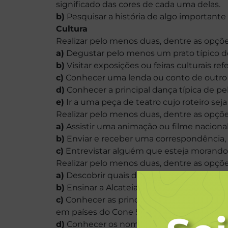
significado das cores de cada uma delas.
b)
Pesquisar a história de algo importante
Cultura
Realizar pelo menos duas, dentre as opçõe
a)
Degustar pelo menos um prato típico de
b)
Visitar exposições ou feiras culturais re
c)
Conhecer uma lenda ou conto de outro pa
d)
Conhecer a principal dança típica de pe
e)
Ir a uma peça de teatro cujo roteiro sej
Realizar pelo menos duas, dentre as opçõe
a)
Assistir uma animação ou filme nacional
b)
Enviar e receber uma correspondência, o
c)
Entrevistar alguém que esteja morando
Realizar pelo menos duas, dentre as opçõe
a)
Descobrir quais distintivos poderia conq
b)
Ensinar a Alcateia a cantar uma canção e
c)
Conhecer as principais terminologias d
em países do Cone Sul, como o guarani.
d)
Conhecer os nomes e os símbolos das As