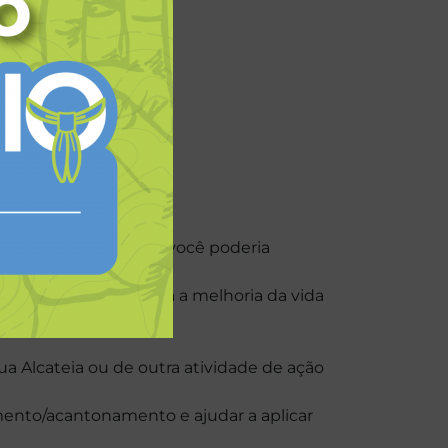
hos lobos sobre como você poderia
as ou orientação para a melhoria da vida
a Alcateia ou de outra atividade de ação
ento/acantonamento e ajudar a aplicar