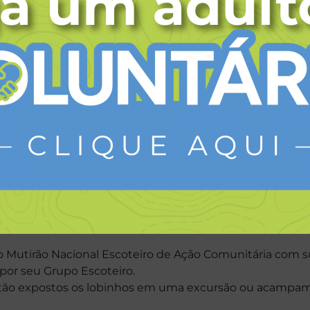
INSÍGNIA DA BOA AÇÃO
s de sua rua ou bairro e conversar com seus pais ou vel
 que realizam ações assistenciais a pessoas necessitad
a sua Alcateia poderia ajudá-las.
 Mutirão Nacional Escoteiro de Ação Comunitária com su
 por seu Grupo Escoteiro.
stão expostos os lobinhos em uma excursão ou acampam