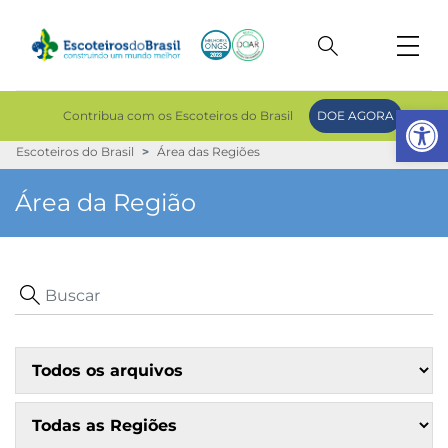
Op
Contribua com os Escoteiros do Brasil
DOE AGORA
Escoteiros do Brasil
Área das Regiões
Área da Região