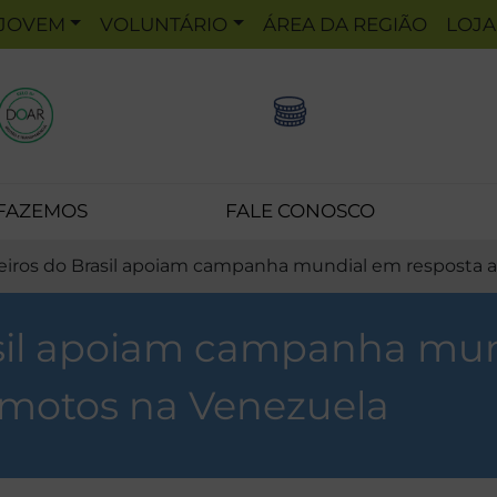
JOVEM
VOLUNTÁRIO
ÁREA DA REGIÃO
LOJA
 FAZEMOS
FALE CONOSCO
eiros do Brasil apoiam campanha mundial em resposta 
asil apoiam campanha mu
emotos na Venezuela