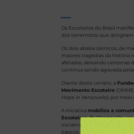
Os Escoteiros do Brasil manif
dos terremotos que atingiram 
Os dois abalos sísmicos, de m
maiores tragédias da história 
afetadas, deixando centenas d
continua sendo agravada pelas 
Diante deste cenário, a
Fundaç
Movimento Escoteiro
(OMME
Hope in Venezuela)
, por meio 
A iniciativa
mobiliza a comuni
Escoteiros da Venezuela,
em p
inicialmente, à recuperação 
básicos de saúde para, pelo me