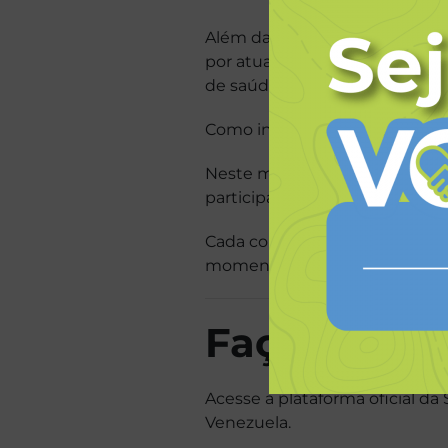
Além da estrutura de atendime
por atuar na organização dos c
de saúde, enquanto jovens esco
Como integrantes da fraternid
Neste momento,
convidamos 
participarem desta corrente d
Cada contribuição fortalece a 
momentos mais difíceis de sua
Faça parte
Acesse a plataforma oficial d
Venezuela.