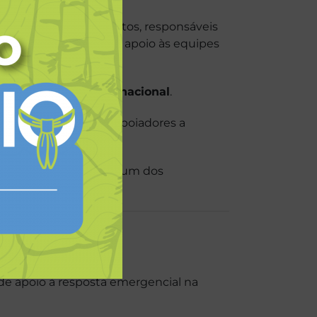
rios escoteiros adultos, responsáveis
ão de suprimentos e no apoio às equipes
s e de assistência.
 a esse esforço internacional
.
luntários, parceiros e apoiadores a
couting.
famílias que enfrentam um dos
ndial
de apoio à resposta emergencial na