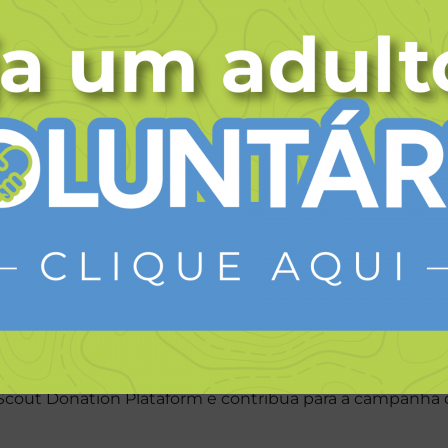
nto, a campanha também apoia a mobilização de voluntá
entros de ajuda humanitária, na logística, na distribuiç
teiros colaboram, sob supervisão, nas ações comunitária
ade escoteira mundial, os
Escoteiros do Brasil unem-se
toda a comunidade escoteira brasileira,
familiares, vo
e solidariedade por meio da campanha oficial da World S
resposta emergencial e ajuda a oferecer assistência às 
s vidas.
 desta mobilização mu
a Scout Donation Plataform e contribua para a campanha 