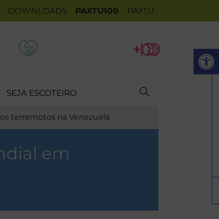
DOWNLOADS
PAXTU100
PAXTU
Op
SEJA ESCOTEIRO
aos terremotos na Venezuela
ndial em