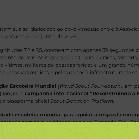
estam sua solidariedade ao povo venezuelano e à Associa
o país em 24 de junho de 2026.
agnitudes 7,2 e 7,5, ocorreram com apenas 39 segundos 
recente do país. As regiões de La Guaira, Caracas, Miran
e vítimas, milhares de pessoas feridas e um grande núme
sucessivas réplicas e pelos danos à infraestrutura de saú
ão Escoteira Mundial
(World Scout Foundation)
, em p
)
lançou a
campanha internacional “Reconstruindo a 
da plataforma oficial
Scout Donation Platform.
dade escoteira mundial para apoiar a resposta emerg
arceria com as autoridades locais de Proteção Civil. Os
de um espaço temporário de atendimento médico em La G
nos, 500 famílias afetadas.