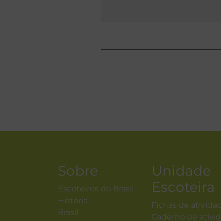
Sobre
Unidade
Escoteira
Escoteiros do Brasil
História
Fichas de ativida
Brasil
Caderno de ativi