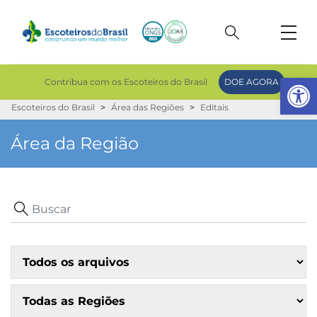
Op
Contribua com os Escoteiros do Brasil
DOE AGORA
Escoteiros do Brasil
Área das Regiões
Editais
Área da Região